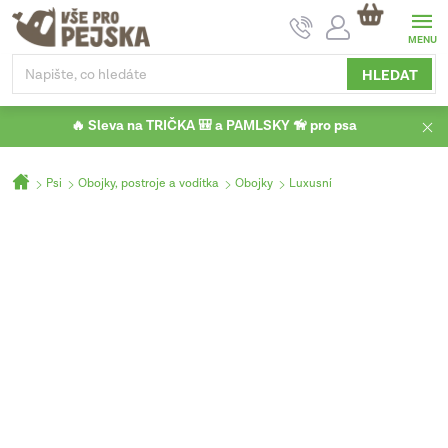
Přejít
NÁKUPNÍ
na
KOŠÍK
obsah
HLEDAT
🔥 Sleva na TRIČKA 🎒 a PAMLSKY 🦮 pro psa
Domů
Psi
Obojky, postroje a vodítka
Obojky
Luxusní