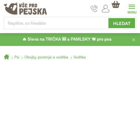
Přejít
NÁKUPNÍ
na
KOŠÍK
obsah
HLEDAT
🔥 Sleva na TRIČKA 🎒 a PAMLSKY 🦮 pro psa
Domů
Psi
Obojky, postroje a vodítka
Vodítka