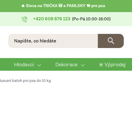
🔥 Sleva na TRIČKA 🎒 a PAMLSKY 🦮 pro psa
+420 608 876 123
Hlodavci
Dekorace
🚨 Výprodej
 luxusní batoh pro psa do 10 kg