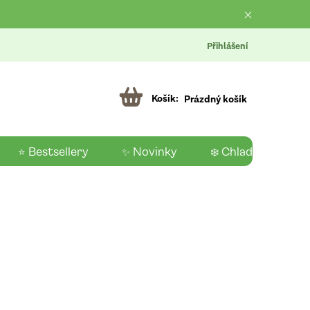
Přihlášení
Prázdný košík
⭐ Bestsellery
✨ Novinky
❄️ Chladící produk