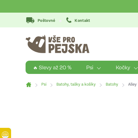
Přejít
na
obsah
Poštovné
Kontakt
Psi
Kočky
🔥 Slevy až 20 %
Psi
Batohy, tašky a košíky
Batohy
Alley
Domů