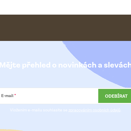
Mějte přehled o novinkách
a slevác
ODEBÍRAT
E-mail
Vložením e-mailu souhlasíte se
zpracováním osobních údajů
.