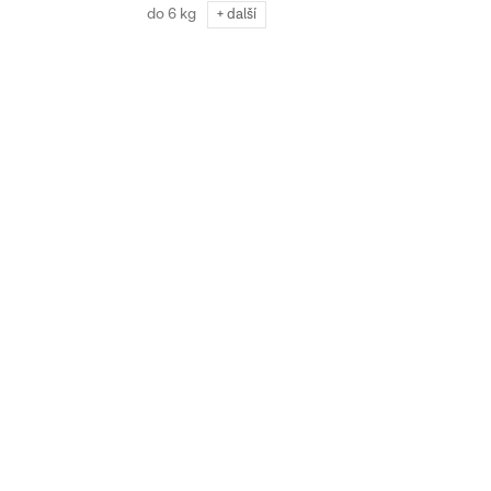
do 6 kg
+ další