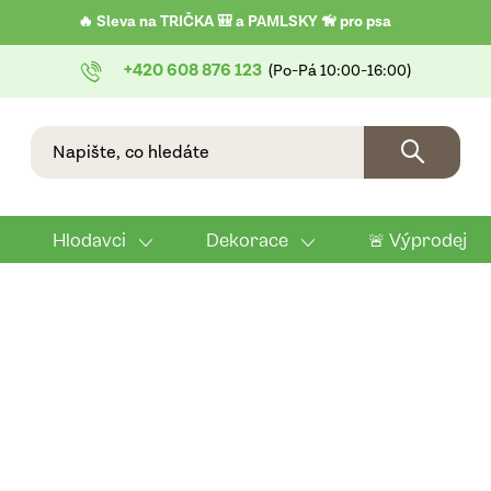
🔥 Sleva na TRIČKA 🎒 a PAMLSKY 🦮 pro psa
+420 608 876 123
Hlodavci
Dekorace
🚨 Výprodej