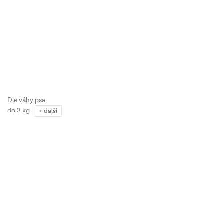
do 3 kg
+ další