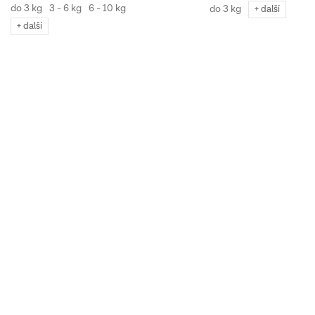
do 3 kg
3 - 6 kg
6 - 10 kg
do 3 kg
+ další
+ další