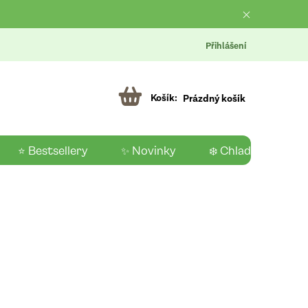
Přihlášení
Prázdný košík
⭐ Bestsellery
✨ Novinky
❄️ Chladící produk