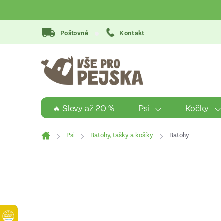
Přejít
na
obsah
Poštovné
Kontakt
Psi
Kočky
🔥 Slevy až 20 %
Psi
Batohy, tašky a košíky
Batohy
Domů