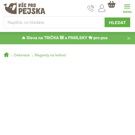
Přejít
NÁKUPNÍ
na
KOŠÍK
obsah
HLEDAT
🔥 Sleva na TRIČKA 🎒 a PAMLSKY 🦮 pro psa
Domů
Dekorace
Magnety na lednici