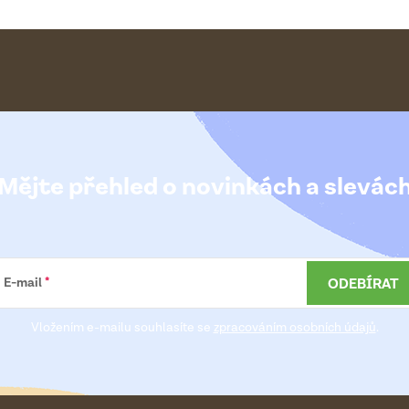
Mějte přehled o novinkách
a slevác
ODEBÍRAT
E-mail
Vložením e-mailu souhlasíte se
zpracováním osobních údajů
.