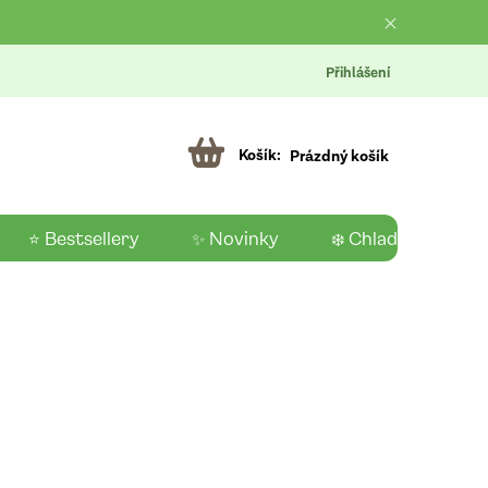
Přihlášení
Prázdný košík
⭐ Bestsellery
✨ Novinky
❄️ Chladící produk