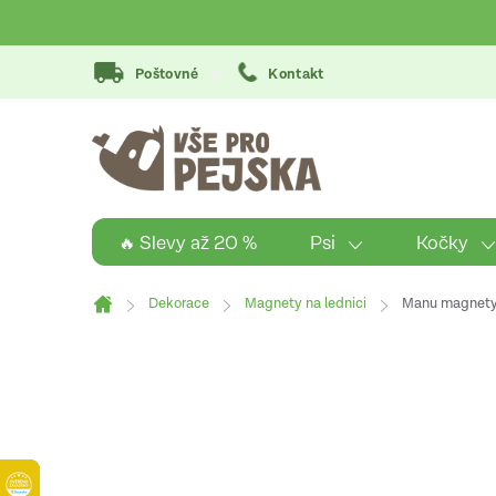
Přejít
na
obsah
Poštovné
Kontakt
Psi
Kočky
🔥 Slevy až 20 %
Dekorace
Magnety na lednici
Manu magnety 
Domů