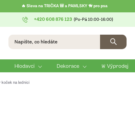
🔥 Sleva na TRIČKA 🎒 a PAMLSKY 🦮 pro psa
+420 608 876 123
Hlodavci
Dekorace
🚨 Výprodej
koček na lednici