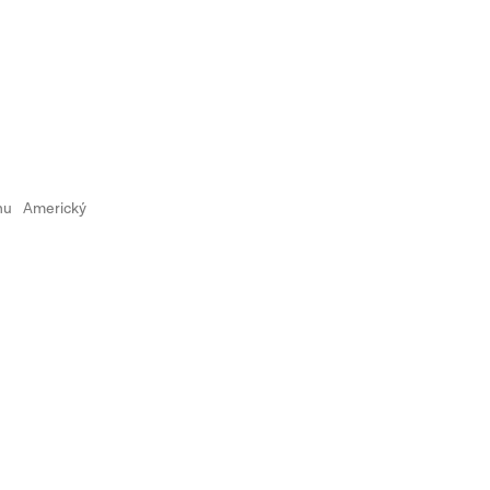
nu
Americký buldok
Americký staford
Australský ovčák
Australský t