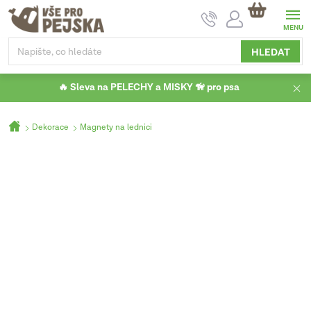
Přejít
NÁKUPNÍ
na
KOŠÍK
obsah
HLEDAT
🔥 Sleva na PELECHY a MISKY 🦮 pro psa
Domů
Dekorace
Magnety na lednici