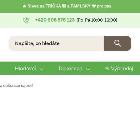
🔥 Sleva na TRIČKA 🎒 a PAMLSKY 🦮 pro psa
+420 608 876 123
Hlodavci
Dekorace
🚨 Výprodej
ná dekorace na zeď