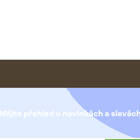
Mějte přehled o novinkách
a slevác