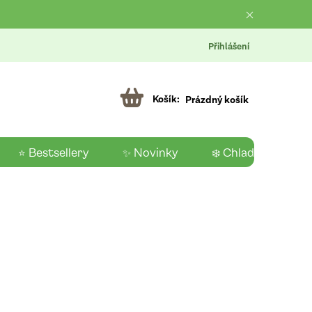
Přihlášení
Prázdný košík
⭐ Bestsellery
✨ Novinky
❄️ Chladící produk