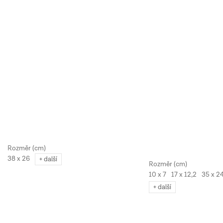
38 x 26
+ další
10 x 7
17 x 12,2
35 x 2
+ další