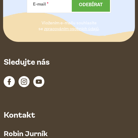
a
ODEBÍRAT
E-mail
t
Vložením e-mailu souhlasíte
í
se
zpracováním osobních údajů
.
Sledujte nás
Kontakt
Robin Jurník