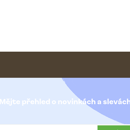
Mějte přehled o novinkách
a slevác