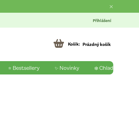
Přihlášení
Prázdný košík
⭐ Bestsellery
✨ Novinky
❄️ Chladící produk