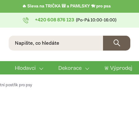
🔥 Sleva na TRIČKA 🎒 a PAMLSKY 🦮 pro psa
+420 608 876 123
Hlodavci
Dekorace
🚨 Výprodej
tní postřik pro psy