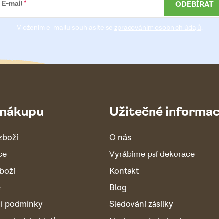
ODEBÍRAT
E-mail
Vložením e-mailu souhlasíte se
zpracováním osobních údajů
.
 nákupu
Užitečné informa
zboží
O nás
ce
Vyrábíme psí dekorace
boží
Kontakt
é
Blog
í podmínky
Sledování zásilky