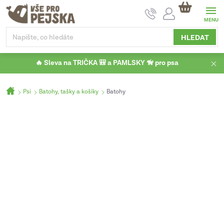
Přejít
NÁKUPNÍ
na
KOŠÍK
obsah
HLEDAT
🔥 Sleva na TRIČKA 🎒 a PAMLSKY 🦮 pro psa
Domů
Psi
Batohy, tašky a košíky
Batohy