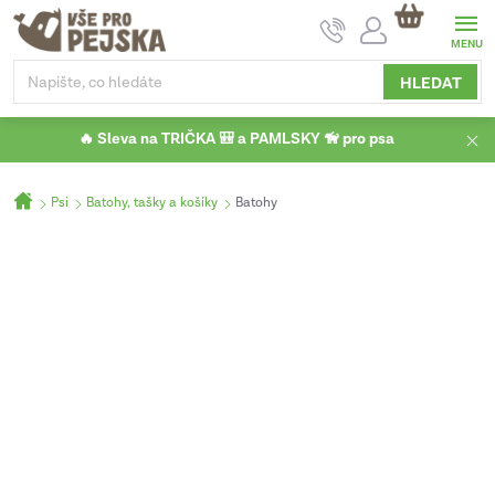
Přejít
NÁKUPNÍ
na
KOŠÍK
obsah
HLEDAT
🔥 Sleva na TRIČKA 🎒 a PAMLSKY 🦮 pro psa
Domů
Psi
Batohy, tašky a košíky
Batohy