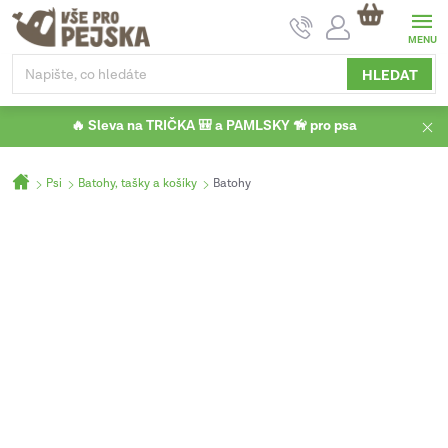
Přejít
NÁKUPNÍ
na
KOŠÍK
obsah
HLEDAT
🔥 Sleva na TRIČKA 🎒 a PAMLSKY 🦮 pro psa
Domů
Psi
Batohy, tašky a košíky
Batohy