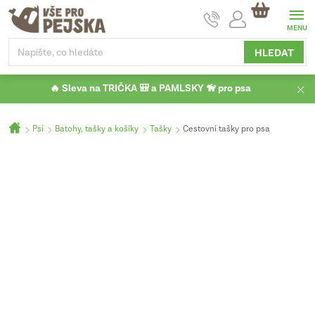
Přejít
NÁKUPNÍ
na
KOŠÍK
obsah
HLEDAT
🔥 Sleva na TRIČKA 🎒 a PAMLSKY 🦮 pro psa
Domů
Psi
Batohy, tašky a košíky
Tašky
Cestovní tašky pro psa