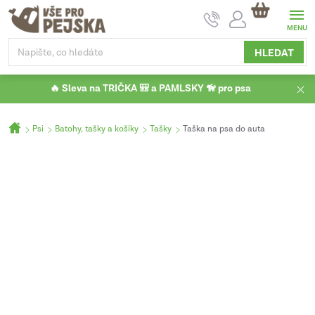
Přejít
NÁKUPNÍ
na
KOŠÍK
obsah
HLEDAT
🔥 Sleva na TRIČKA 🎒 a PAMLSKY 🦮 pro psa
Domů
Psi
Batohy, tašky a košíky
Tašky
Taška na psa do auta