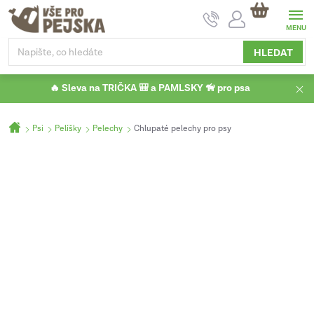
Přejít
NÁKUPNÍ
na
KOŠÍK
obsah
HLEDAT
🔥 Sleva na TRIČKA 🎒 a PAMLSKY 🦮 pro psa
Domů
Psi
Pelíšky
Pelechy
Chlupaté pelechy pro psy