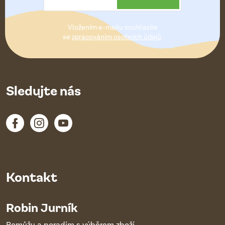
t
Vložením e-mailu souhlasíte
í
se
zpracováním osobních údajů
.
Sledujte nás
Kontakt
Robin Jurník