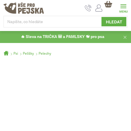
Přejít
NÁKUPNÍ
na
KOŠÍK
obsah
HLEDAT
🔥 Sleva na TRIČKA 🎒 a PAMLSKY 🦮 pro psa
Domů
Psi
Pelíšky
Pelechy