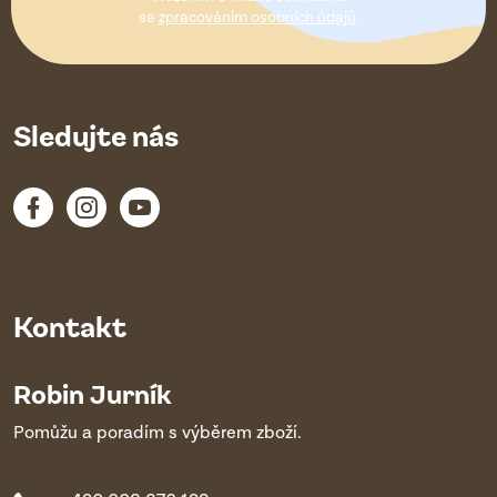
í
se
zpracováním osobních údajů
.
Sledujte nás
Kontakt
Robin Jurník
Pomůžu a poradím s výběrem zboží.