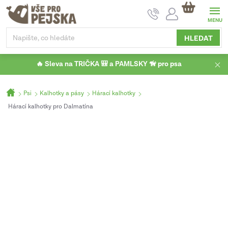
Přejít
NÁKUPNÍ
na
KOŠÍK
obsah
HLEDAT
🔥 Sleva na TRIČKA 🎒 a PAMLSKY 🦮 pro psa
Domů
Psi
Kalhotky a pásy
Hárací kalhotky
Hárací kalhotky pro Dalmatína