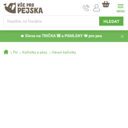
Přejít
NÁKUPNÍ
na
KOŠÍK
obsah
HLEDAT
🔥 Sleva na TRIČKA 🎒 a PAMLSKY 🦮 pro psa
Domů
Psi
Kalhotky a pásy
Hárací kalhotky