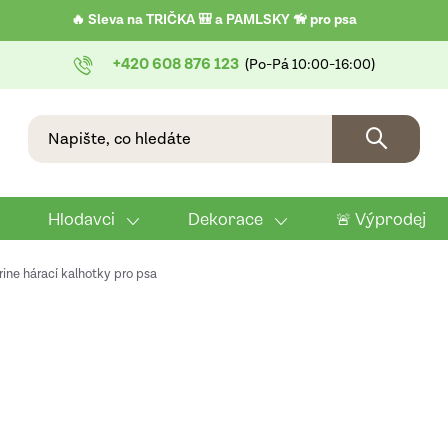
🔥 Sleva na TRIČKA 🎒 a PAMLSKY 🦮 pro psa
+420 608 876 123
Hlodavci
Dekorace
🚨 Výprodej
ine hárací kalhotky pro psa