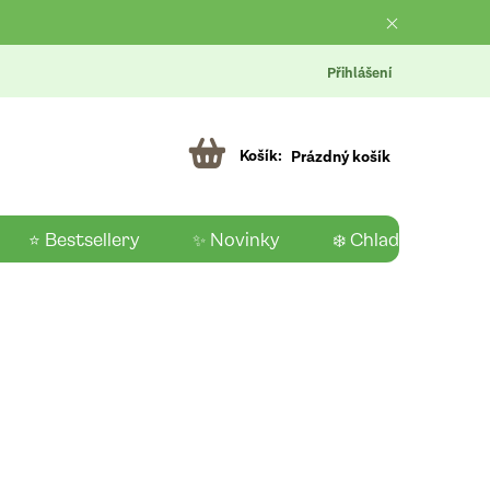
Přihlášení
Prázdný košík
⭐ Bestsellery
✨ Novinky
❄️ Chladící produk