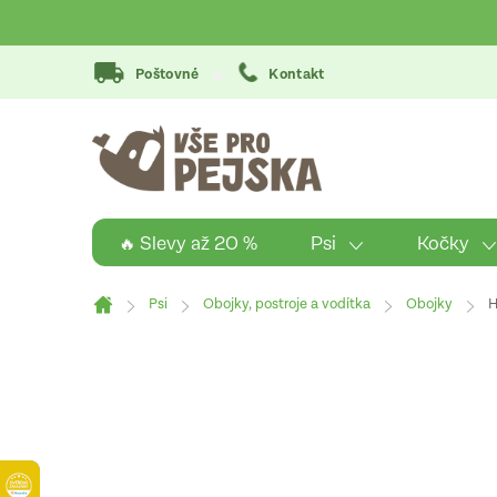
Přejít
na
obsah
Poštovné
Kontakt
Psi
Kočky
🔥 Slevy až 20 %
Psi
Obojky, postroje a vodítka
Obojky
H
Domů