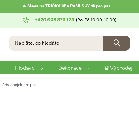
🔥 Sleva na TRIČKA 🎒 a PAMLSKY 🦮 pro psa
+420 608 876 123
Hlodavci
Dekorace
🚨 Výprodej
nědý obojek pro psa