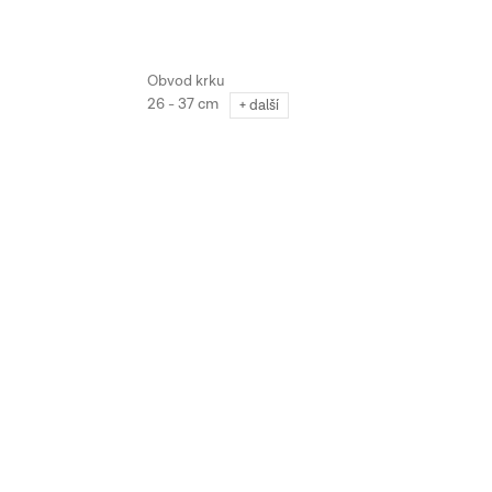
cm
26 - 37 cm
+ další