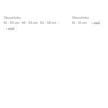
41 - 50 cm
44 - 53 cm
50 - 58 cm
54 - 62 cm
55 - 63 cm
56 - 65 
41 - 51 cm
+ další
+ další