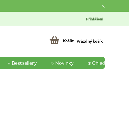
Přihlášení
Prázdný košík
⭐ Bestsellery
✨ Novinky
❄️ Chladící produk