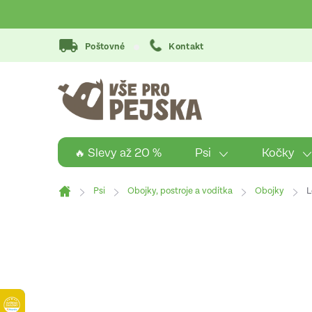
Přejít
na
obsah
Poštovné
Kontakt
Psi
Kočky
🔥 Slevy až 20 %
Psi
Obojky, postroje a vodítka
Obojky
L
Domů