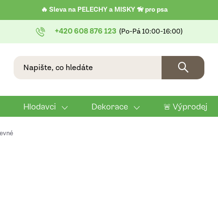
🔥 Sleva na PELECHY a MISKY 🦮 pro psa
+420 608 876 123
Hlodavci
Dekorace
🚨 Výprodej
evné