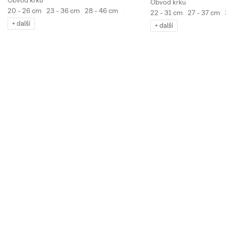
20 - 26 cm
23 - 36 cm
28 - 46 cm
36 - 65 cm
22 - 31 cm
27 - 37 cm
+ další
+ další