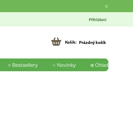
Přihlášení
Prázdný košík
⭐ Bestsellery
✨ Novinky
❄️ Chladící produk