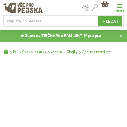
Přejít
NÁKUPNÍ
na
KOŠÍK
obsah
HLEDAT
🔥 Sleva na TRIČKA 🎒 a PAMLSKY 🦮 pro psa
Domů
Psi
Obojky, postroje a vodítka
Obojky
Obojky s motýlkem