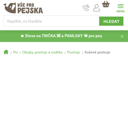
Přejít
NÁKUPNÍ
na
KOŠÍK
obsah
HLEDAT
🔥 Sleva na TRIČKA 🎒 a PAMLSKY 🦮 pro psa
Domů
Psi
Obojky, postroje a vodítka
Postroje
Kožené postroje