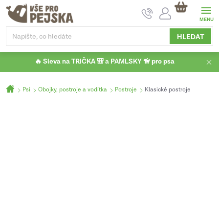
Přejít
NÁKUPNÍ
na
KOŠÍK
obsah
HLEDAT
🔥 Sleva na TRIČKA 🎒 a PAMLSKY 🦮 pro psa
Domů
Psi
Obojky, postroje a vodítka
Postroje
Klasické postroje