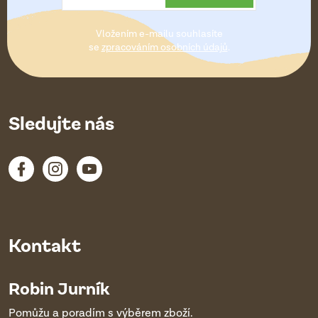
t
Vložením e-mailu souhlasíte
í
se
zpracováním osobních údajů
.
Sledujte nás
Kontakt
Robin Jurník
Pomůžu a poradím s výběrem zboží.