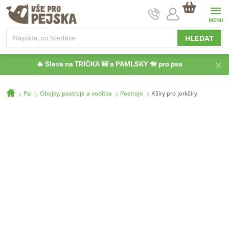
Přejít
NÁKUPNÍ
na
KOŠÍK
obsah
HLEDAT
🔥 Sleva na TRIČKA 🎒 a PAMLSKY 🦮 pro psa
Domů
Psi
Obojky, postroje a vodítka
Postroje
Kšíry pro jorkšíry