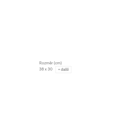
38 x 30
+ další