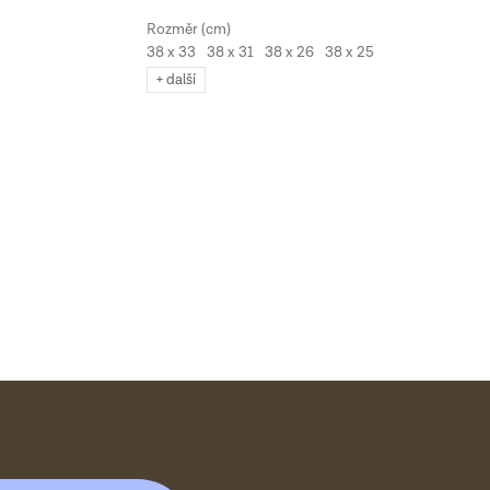
38 x 33
38 x 31
38 x 26
38 x 25
+ další