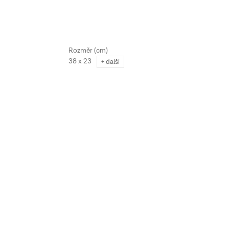
38 x 23
+ další