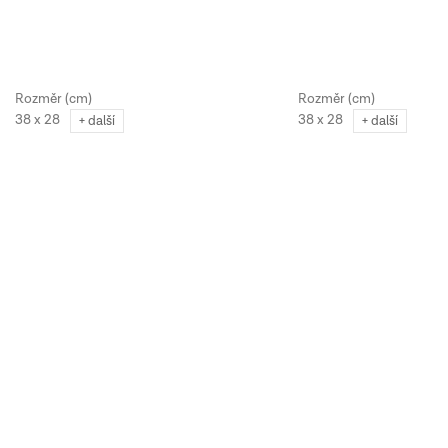
38 x 28
38 x 28
+ další
+ další