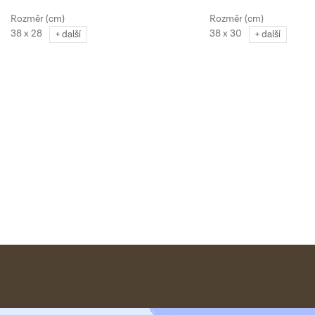
38 x 28
38 x 30
+ další
+ další