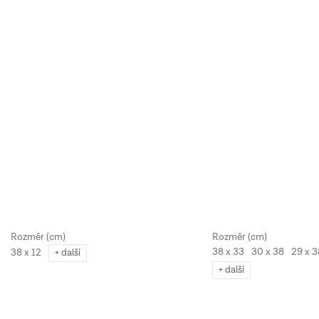
38 x 33
30 x 38
29 x 3
38 x 12
+ další
+ další