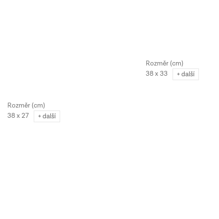
38 x 33
+ další
38 x 27
+ další