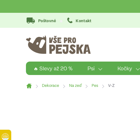
Přejít
na
obsah
Poštovné
Kontakt
Psi
Kočky
🔥 Slevy až 20 %
Dekorace
Na zeď
Pes
V-Z
Domů