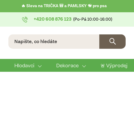
🔥 Sleva na TRIČKA 🎒 a PAMLSKY 🦮 pro psa
+420 608 876 123
Hlodavci
Dekorace
🚨 Výprodej