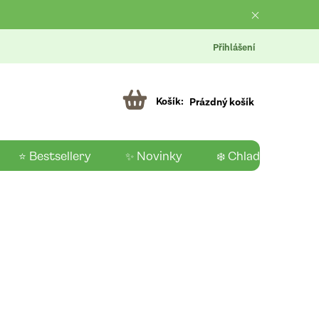
Přihlášení
Prázdný košík
⭐ Bestsellery
✨ Novinky
❄️ Chladící produk