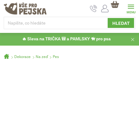
Přejít
NÁKUPNÍ
na
KOŠÍK
obsah
HLEDAT
🔥 Sleva na TRIČKA 🎒 a PAMLSKY 🦮 pro psa
Domů
Dekorace
Na zeď
Pes