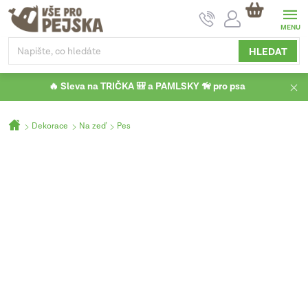
Přejít
NÁKUPNÍ
na
KOŠÍK
obsah
HLEDAT
🔥 Sleva na TRIČKA 🎒 a PAMLSKY 🦮 pro psa
Domů
Dekorace
Na zeď
Pes