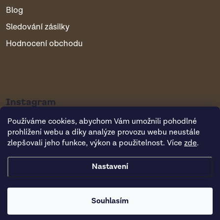
Blog
Sledování zásilky
Hodnocení obchodu
Instagram
Používáme cookies, abychom Vám umožnili pohodlné
prohlížení webu a díky analýze provozu webu neustále
zlepšovali jeho funkce, výkon a použitelnost. Více
zde
.
Nastavení
Copyright 2026
Vsepropejska.cz
. Všechna práva vyhrazena.
Souhlasím
Vytvořil Shoptet