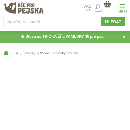
Přejít
NÁKUPNÍ
na
KOŠÍK
obsah
HLEDAT
🔥 Sleva na TRIČKA 🎒 a PAMLSKY 🦮 pro psa
Domů
Psi
Oblečky
Vánoční oblečky pro psy