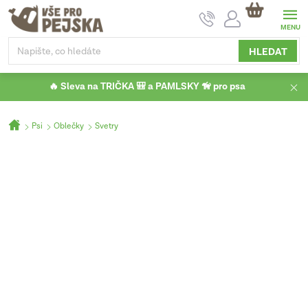
Přejít
NÁKUPNÍ
na
KOŠÍK
obsah
HLEDAT
🔥 Sleva na TRIČKA 🎒 a PAMLSKY 🦮 pro psa
Domů
Psi
Oblečky
Svetry