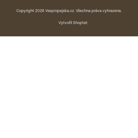
Copyright 2026
Vsepropejska.cz
. Všechna práva vyhrazena.
Vytvořil Shoptet