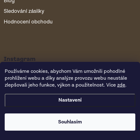
Blog
Sledování zásilky
Hodnocení obchodu
Instagram
Používáme cookies, abychom Vám umožnili pohodlné
prohlížení webu a díky analýze provozu webu neustále
zlepšovali jeho funkce, výkon a použitelnost. Více
zde
.
Nastavení
Copyright 2026
Vsepropejska.cz
. Všechna práva vyhrazena.
Souhlasím
Vytvořil Shoptet