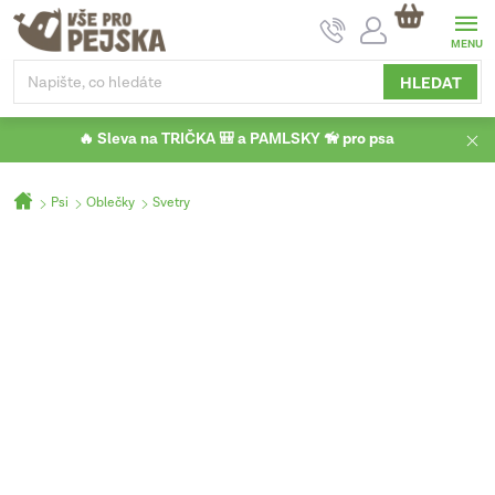
Přejít
NÁKUPNÍ
na
KOŠÍK
obsah
HLEDAT
🔥 Sleva na TRIČKA 🎒 a PAMLSKY 🦮 pro psa
Domů
Psi
Oblečky
Svetry