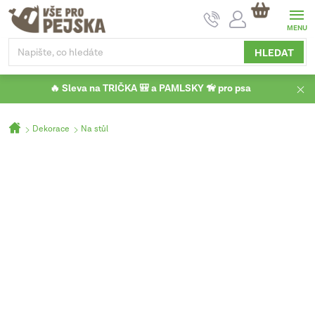
Přejít
NÁKUPNÍ
na
KOŠÍK
obsah
HLEDAT
🔥 Sleva na TRIČKA 🎒 a PAMLSKY 🦮 pro psa
Domů
Dekorace
Na stůl