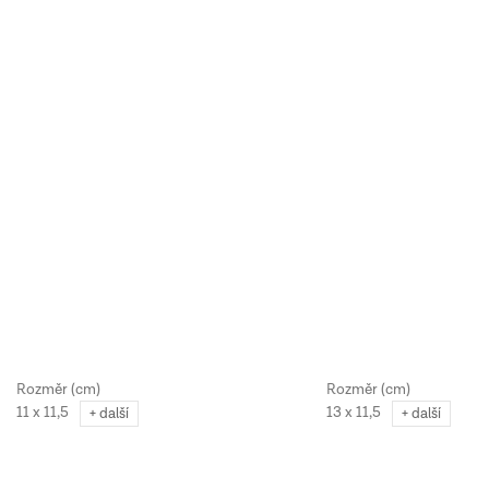
11 x 11,5
13 x 11,5
+ další
+ další