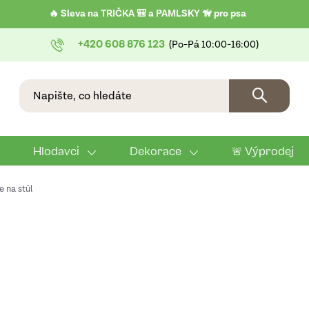
🔥 Sleva na TRIČKA 🎒 a PAMLSKY 🦮 pro psa
+420 608 876 123
Hlodavci
Dekorace
🚨 Výprodej
 na stůl