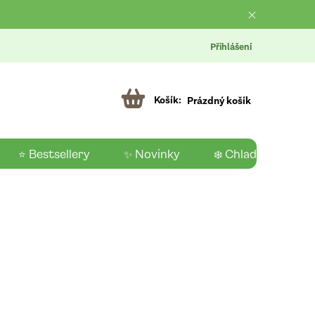
Přihlášení
Prázdný košík
⭐ Bestsellery
✨ Novinky
❄️ Chladící produk