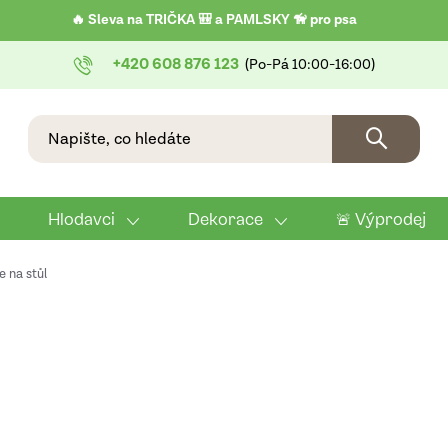
🔥 Sleva na TRIČKA 🎒 a PAMLSKY 🦮 pro psa
+420 608 876 123
Hlodavci
Dekorace
🚨 Výprodej
 na stůl