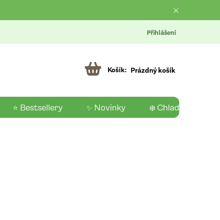
Přihlášení
Prázdný košík
⭐ Bestsellery
✨ Novinky
❄️ Chladící produk