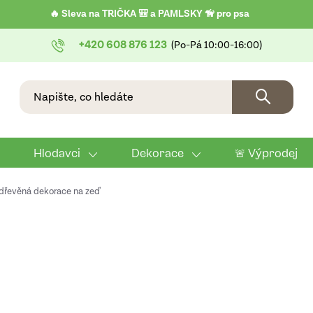
🔥 Sleva na TRIČKA 🎒 a PAMLSKY 🦮 pro psa
+420 608 876 123
Hlodavci
Dekorace
🚨 Výprodej
 dřevěná dekorace na zeď