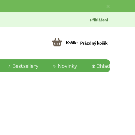
Přihlášení
Prázdný košík
⭐ Bestsellery
✨ Novinky
❄️ Chladící produk