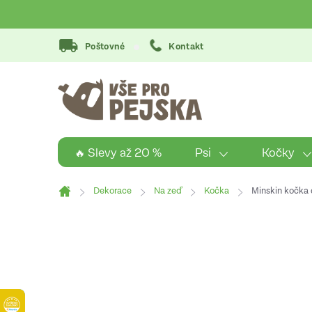
Přejít
na
obsah
Poštovné
Kontakt
Psi
Kočky
🔥 Slevy až 20 %
Dekorace
Na zeď
Kočka
Minskin kočka
Domů