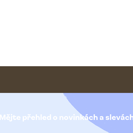
Mějte přehled o novinkách
a slevác