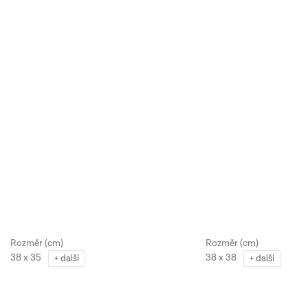
38 x 35
38 x 38
+ další
+ další