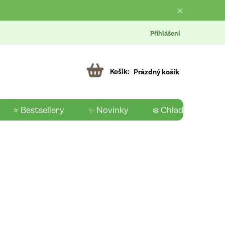
Přihlášení
Prázdný košík
⭐ Bestsellery
✨ Novinky
❄️ Chladící produk