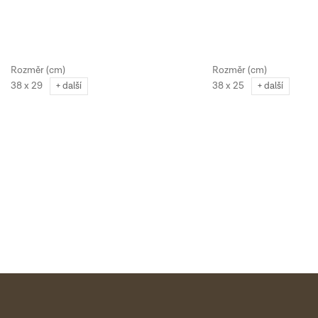
38 x 29
38 x 25
+ další
+ další