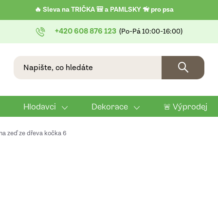
🔥 Sleva na TRIČKA 🎒 a PAMLSKY 🦮 pro psa
+420 608 876 123
Hlodavci
Dekorace
🚨 Výprodej
na zeď ze dřeva kočka 6