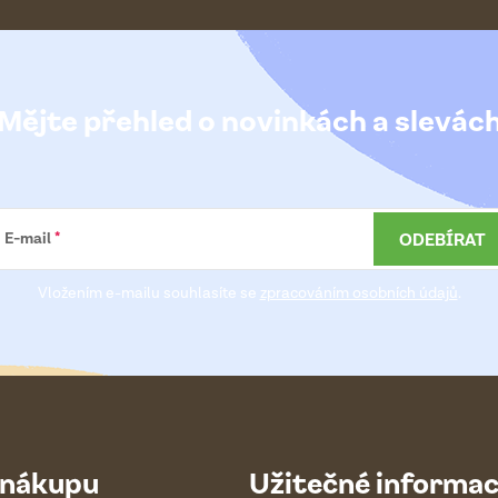
Mějte přehled o novinkách
a slevác
ODEBÍRAT
E-mail
Vložením e-mailu souhlasíte se
zpracováním osobních údajů
.
 nákupu
Užitečné informa