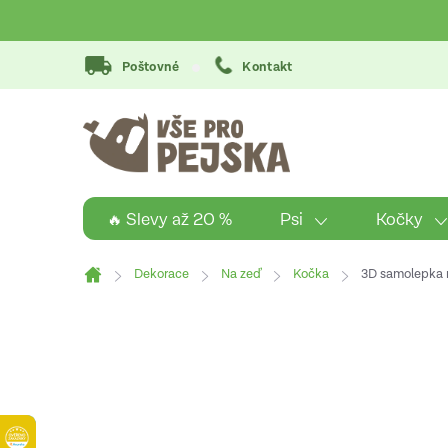
Přejít
na
obsah
Poštovné
Kontakt
Psi
Kočky
🔥 Slevy až 20 %
Dekorace
Na zeď
Kočka
3D samolepka 
Domů