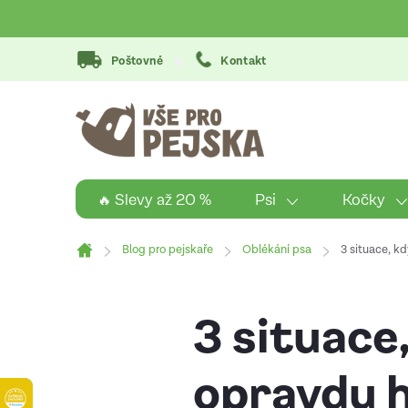
Přejít
na
obsah
Poštovné
Kontakt
Psi
Kočky
🔥 Slevy až 20 %
Blog pro pejskaře
Oblékání psa
3 situace, kd
Domů
3 situace,
opravdu 