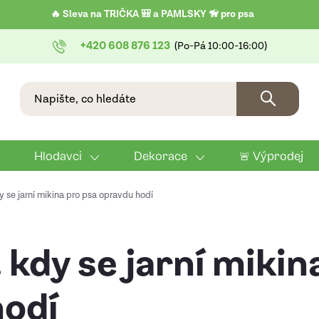
🔥 Sleva na TRIČKA 🎒 a PAMLSKY 🦮 pro psa
+420 608 876 123
Hlodavci
Dekorace
🚨 Výprodej
y se jarní mikina pro psa opravdu hodí
 kdy se jarní mikin
hodí