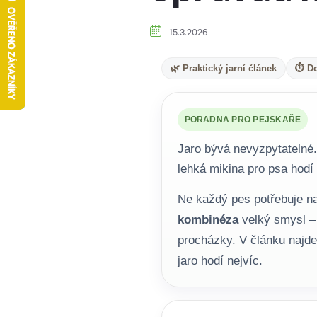
15.3.2026
🌿 Praktický jarní článek
⏱️ D
PORADNA PRO PEJSKAŘE
Jaro bývá nevyzpytatelné.
lehká mikina pro psa hodí
Ne každý pes potřebuje na
kombinéza
velký smysl – 
procházky. V článku najd
jaro hodí nejvíc.