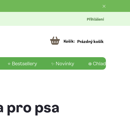
Přihlášení
Prázdný košík
⭐ Bestsellery
✨ Novinky
❄️ Chladící produk
a pro psa