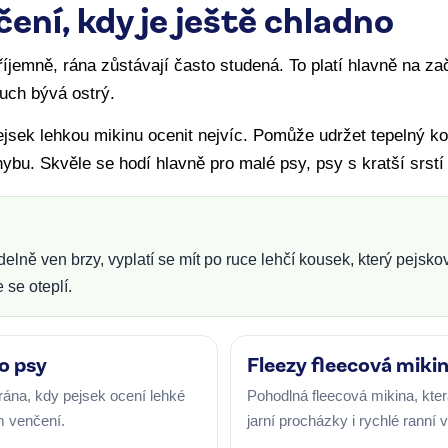
čení, kdy je ještě chladno
íjemně, rána zůstávají často studená. To platí hlavně na za
duch bývá ostrý.
jsek lehkou mikinu ocenit nejvíc. Pomůže udržet tepelný ko
u. Skvěle se hodí hlavně pro malé psy, psy s kratší srstí n
elně ven brzy, vyplatí se mít po ruce lehčí kousek, který pejsko
 se oteplí.
o psy
Fleezy fleecová miki
rána, kdy pejsek ocení lehké
Pohodlná fleecová mikina, kte
m venčení.
jarní procházky i rychlé ranní 