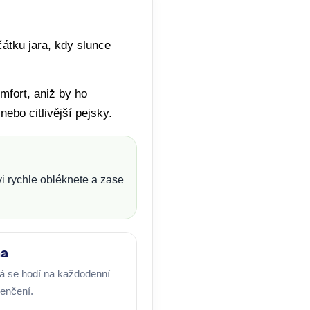
čátku jara, kdy slunce
mfort, aniž by ho
ebo citlivější pejsky.
vi rychle obléknete a zase
na
rá se hodí na každodenní
venčení.