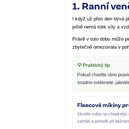
1. Ranní ven
I když už přes den bývá př
ještě nemá tolik síly a vz
Právě v tuto dobu může pe
zbytečně omezovala v pohyb
💡 Praktický tip
Pokud chodíte ráno pravid
snadno svléknete, jakmile
Fleecové mikiny pr
Skvělá volba na chladnější 
zahřátí a pohodlí při běžné