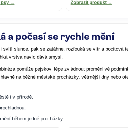
o psy →
Zobrazit produkt →
á a počasí se rychle mění
 svítí slunce, pak se zatáhne, rozfouká se vítr a pocitová te
ehká vrstva navíc dává smysl.
binéza pomůže pejskovi lépe zvládnout proměnlivé podmínk
hlavně na běžné městské procházky, větrnější dny nebo ote
stě i v přírodě,
prochladnou,
 mění během jedné procházky.