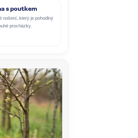
na s poutkem
 nošení, který je pohodlný
louhé procházky.