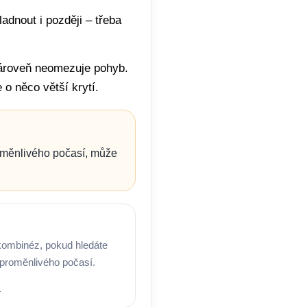
adnout i později – třeba
 zároveň neomezuje pohyb.
o něco větší krytí.
roměnlivého počasí, může
 kombinéz, pokud hledáte
a proměnlivého počasí.
→