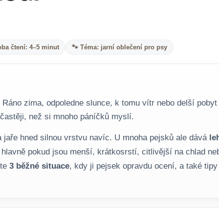
oba čtení: 4–5 minut
🐾 Téma: jarní oblečení pro psy
 Ráno zima, odpoledne slunce, k tomu vítr nebo delší pobyt
 častěji, než si mnoho páníčků myslí.
 jaře hned silnou vrstvu navíc. U mnoha pejsků ale dává
le
hlavně pokud jsou menší, krátkosrstí, citlivější na chlad ne
ete
3 běžné situace
, kdy ji pejsek opravdu ocení, a také tip