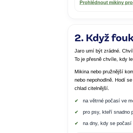
Prohlédnout mikiny pr
2. Když fouk
Jaro umí být zrádné. Chvíli
To je přesně chvíle, kdy l
Mikina nebo pružnější kom
nebo nepohodlně. Hodí se 
chlad citelnější.
na větrné počasí ve mě
pro psy, kteří snadno 
na dny, kdy se počasí