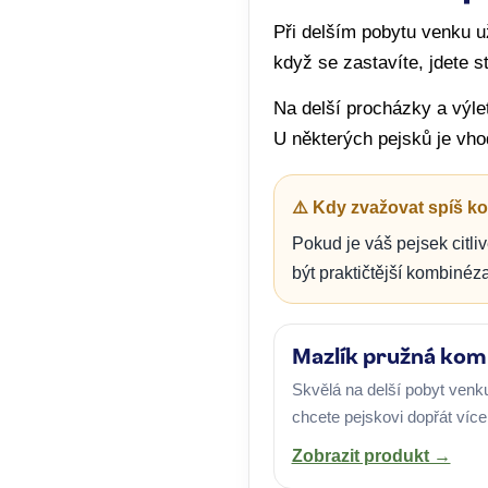
Při delším pobytu venku už
když se zastavíte, jdete st
Na delší procházky a výle
U některých pejsků je vhod
⚠️ Kdy zvažovat spíš 
Pokud je váš pejsek citl
být praktičtější kombiné
Mazlík pružná kom
Skvělá na delší pobyt venk
chcete pejskovi dopřát více
Zobrazit produkt →