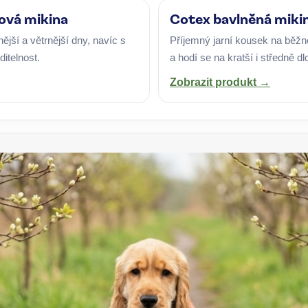
cová mikina
Cotex bavlněná miki
ější a větrnější dny, navíc s
Příjemný jarní kousek na běžné
ditelnost.
a hodí se na kratší i středně d
Zobrazit produkt →