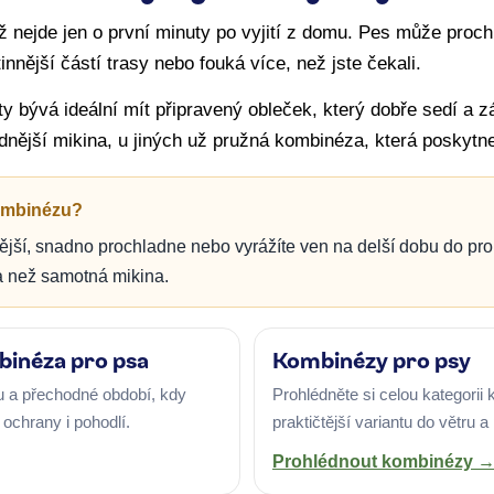
 nejde jen o první minuty po vyjití z domu. Pes může prochl
innější částí trasy nebo fouká více, než jste čekali.
ty bývá ideální mít připravený obleček, který dobře sedí a
nější mikina, u jiných už pružná kombinéza, která poskytne 
kombinézu?
ivější, snadno prochladne nebo vyrážíte ven na delší dobu do p
za než samotná mikina.
binéza pro psa
Kombinézy pro psy
u a přechodné období, kdy
Prohlédněte si celou kategorii
 ochrany i pohodlí.
praktičtější variantu do větru 
Prohlédnout kombinézy 