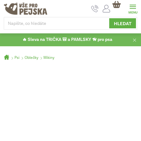
Přejít
NÁKUPNÍ
na
KOŠÍK
obsah
HLEDAT
🔥 Sleva na TRIČKA 🎒 a PAMLSKY 🦮 pro psa
Domů
Psi
Oblečky
Mikiny