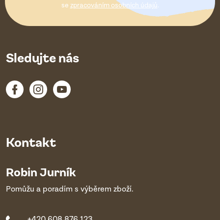
í
se
zpracováním osobních údajů
.
Sledujte nás
Kontakt
Robin Jurník
Pomůžu a poradím s výběrem zboží.
+420 608 876 123