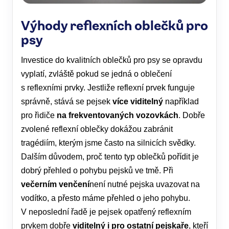
Výhody reflexních oblečků pro
psy
Investice do kvalitních oblečků pro psy se opravdu
vyplatí, zvláště pokud se jedná o oblečení
s reflexními prvky. Jestliže reflexní prvek funguje
správně, stává se pejsek
více viditelný
například
pro řidiče
na frekventovaných vozovkách
. Dobře
zvolené reflexní oblečky dokážou zabránit
tragédiím, kterým jsme často na silnicích svědky.
Dalším důvodem, proč tento typ oblečků pořídit je
dobrý přehled o pohybu pejsků ve tmě. Při
večerním venčení
není nutné pejska uvazovat na
vodítko, a přesto máme přehled o jeho pohybu.
V neposlední řadě je pejsek opatřený reflexním
prvkem dobře
viditelný i pro ostatní pejskaře
, kteří