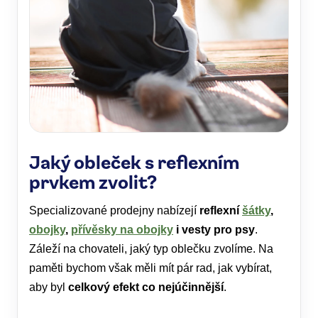
Jaký obleček s reflexním
prvkem zvolit?
Specializované prodejny nabízejí
reflexní
šátky
,
obojky
,
přívěsky na obojky
i vesty pro psy
.
Záleží na chovateli, jaký typ oblečku zvolíme. Na
paměti bychom však měli mít pár rad, jak vybírat,
aby byl
celkový efekt co nejúčinnější
.