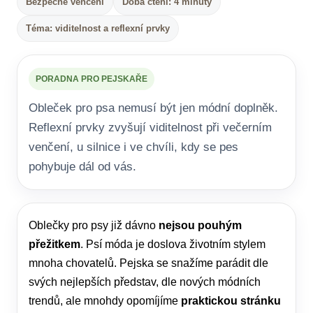
Bezpečné venčení
Doba čtení: 4 minuty
Téma: viditelnost a reflexní prvky
PORADNA PRO PEJSKAŘE
Obleček pro psa nemusí být jen módní doplněk.
Reflexní prvky zvyšují viditelnost při večerním
venčení, u silnice i ve chvíli, kdy se pes
pohybuje dál od vás.
Oblečky pro psy již dávno
nejsou pouhým
přežitkem
. Psí móda je doslova životním stylem
mnoha chovatelů. Pejska se snažíme parádit dle
svých nejlepších představ, dle nových módních
trendů, ale mnohdy opomíjíme
praktickou stránku