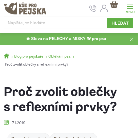
Přejít
NÁKUPNÍ
na
KOŠÍK
obsah
HLEDAT
🔥 Sleva na PELECHY a MISKY 🦮 pro psa
Domů
Blog pro pejskaře
Oblékání psa
Proč zvolit oblečky s reflexními prvky?
Proč zvolit oblečky
s reflexními prvky?
7.1.2019