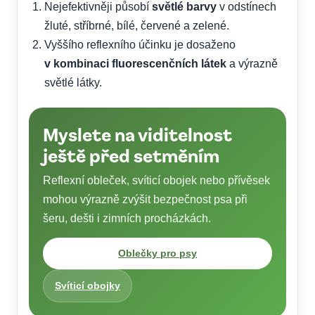
Nejefektivněji působí
světlé barvy
v odstínech
žluté, stříbrné, bílé, červené a zelené.
Vyššího reflexního účinku je dosaženo
v kombinaci fluorescenčních látek
a výrazně
světlé látky.
Myslete na viditelnost
ještě před setměním
Reflexní obleček, svíticí obojek nebo přívěsek
mohou výrazně zvýšit bezpečnost psa při
šeru, dešti i zimních procházkách.
Oblečky pro psy
Svíticí obojky