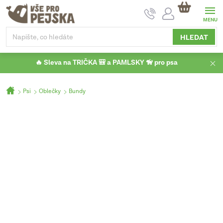
Přejít
NÁKUPNÍ
na
KOŠÍK
obsah
HLEDAT
🔥 Sleva na TRIČKA 🎒 a PAMLSKY 🦮 pro psa
Domů
Psi
Oblečky
Bundy