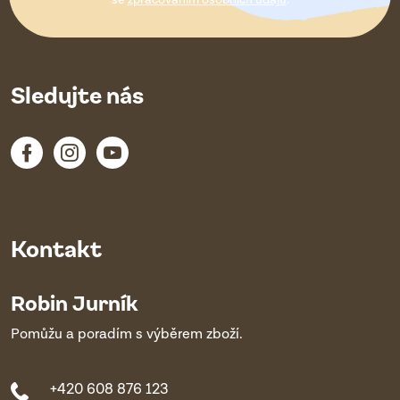
í
se
zpracováním osobních údajů
.
Sledujte nás
Kontakt
Robin Jurník
Pomůžu a poradím s výběrem zboží.
+420 608 876 123