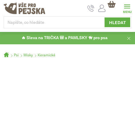
Přejít
NÁKUPNÍ
na
KOŠÍK
obsah
HLEDAT
🔥 Sleva na TRIČKA 🎒 a PAMLSKY 🦮 pro psa
Domů
Psi
Misky
Keramické