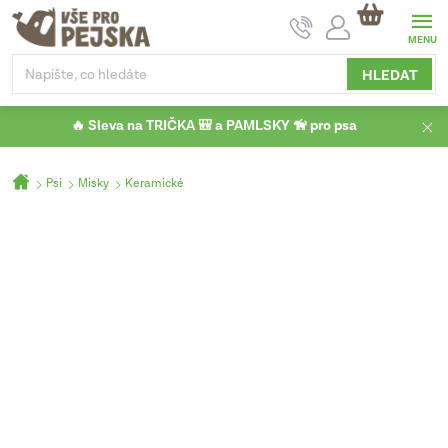
Přejít
NÁKUPNÍ
na
KOŠÍK
obsah
HLEDAT
🔥 Sleva na TRIČKA 🎒 a PAMLSKY 🦮 pro psa
Domů
Psi
Misky
Keramické