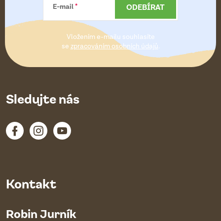
a
ODEBÍRAT
E-mail
t
Vložením e-mailu souhlasíte
í
se
zpracováním osobních údajů
.
Sledujte nás
Kontakt
Robin Jurník