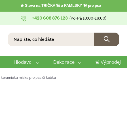
🔥 Sleva na TRIČKA 🎒 a PAMLSKY 🦮 pro psa
+420 608 876 123
Hlodavci
Dekorace
🚨 Výprodej
keramická miska pro psa či kočku