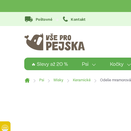
Přejít
na
obsah
Poštovné
Kontakt
Psi
Kočky
🔥 Slevy až 20 %
Psi
Misky
Keramické
Odelie mramorová 
Domů