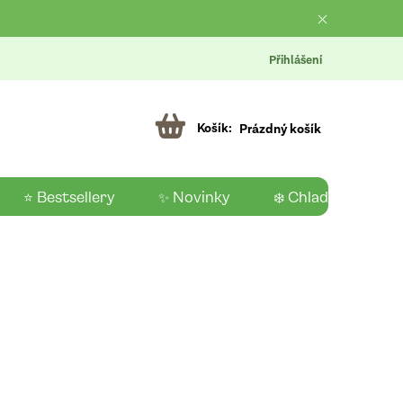
Přihlášení
Prázdný košík
⭐ Bestsellery
✨ Novinky
❄️ Chladící produk