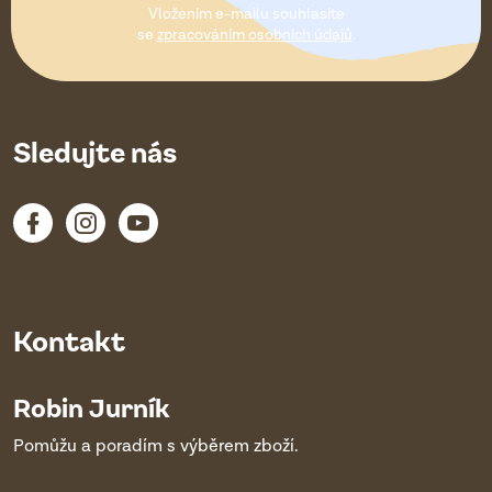
Vložením e-mailu souhlasíte
í
se
zpracováním osobních údajů
.
Sledujte nás
Kontakt
Robin Jurník
Pomůžu a poradím s výběrem zboží.