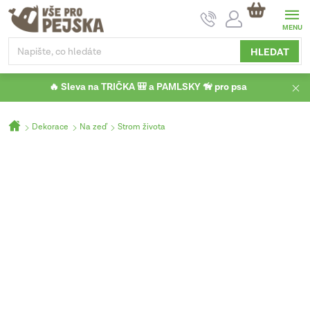
Přejít
NÁKUPNÍ
na
KOŠÍK
obsah
HLEDAT
🔥 Sleva na TRIČKA 🎒 a PAMLSKY 🦮 pro psa
Domů
Dekorace
Na zeď
Strom života