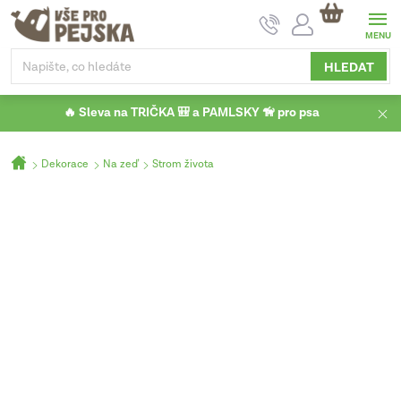
Přejít
NÁKUPNÍ
na
KOŠÍK
obsah
HLEDAT
🔥 Sleva na TRIČKA 🎒 a PAMLSKY 🦮 pro psa
Domů
Dekorace
Na zeď
Strom života