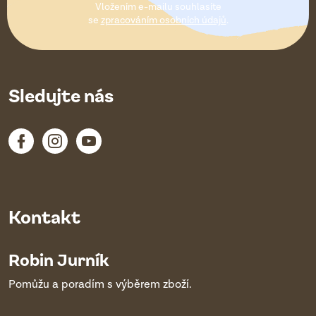
Vložením e-mailu souhlasíte
í
se
zpracováním osobních údajů
.
Sledujte nás
Kontakt
Robin Jurník
Pomůžu a poradím s výběrem zboží.