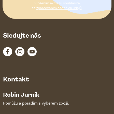
Vložením e-mailu souhlasíte
í
se
zpracováním osobních údajů
.
Sledujte nás
Kontakt
Robin Jurník
Pomůžu a poradím s výběrem zboží.