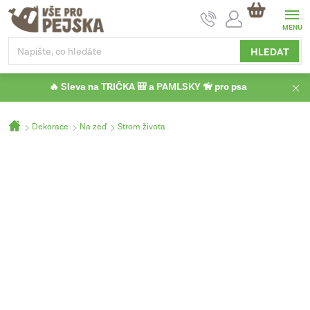
Přejít
NÁKUPNÍ
na
KOŠÍK
obsah
HLEDAT
🔥 Sleva na TRIČKA 🎒 a PAMLSKY 🦮 pro psa
Domů
Dekorace
Na zeď
Strom života