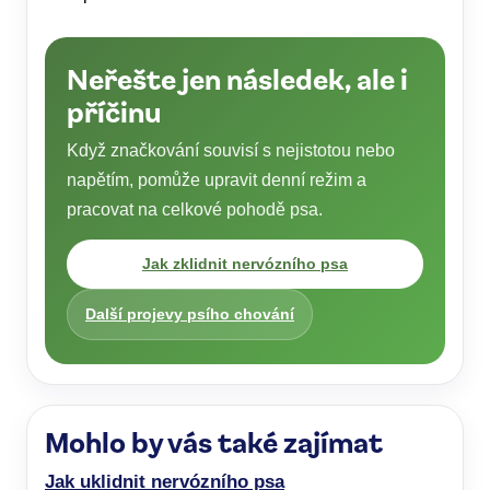
Neřešte jen následek, ale i
příčinu
Když značkování souvisí s nejistotou nebo
napětím, pomůže upravit denní režim a
pracovat na celkové pohodě psa.
Jak zklidnit nervózního psa
Další projevy psího chování
Mohlo by vás také zajímat
Jak uklidnit nervózního psa