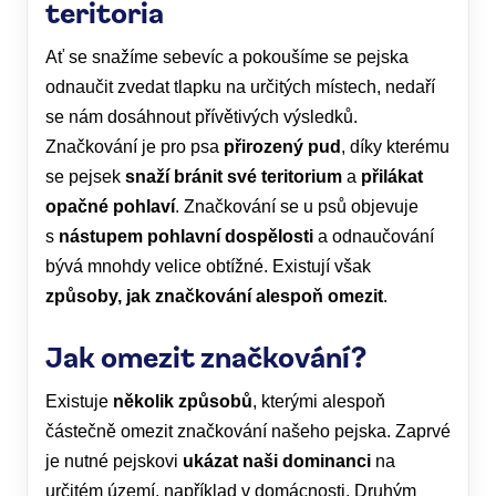
teritoria
Ať se snažíme sebevíc a pokoušíme se pejska
odnaučit zvedat tlapku na určitých místech, nedaří
se nám dosáhnout přívětivých výsledků.
Značkování je pro psa
přirozený pud
, díky kterému
se pejsek
snaží bránit své teritorium
a
přilákat
opačné pohlaví
. Značkování se u psů objevuje
s
nástupem pohlavní dospělosti
a odnaučování
bývá mnohdy velice obtížné. Existují však
způsoby, jak značkování alespoň omezit
.
Jak omezit značkování?
Existuje
několik způsobů
, kterými alespoň
částečně omezit značkování našeho pejska. Zaprvé
je nutné pejskovi
ukázat naši dominanci
na
určitém území, například v domácnosti. Druhým