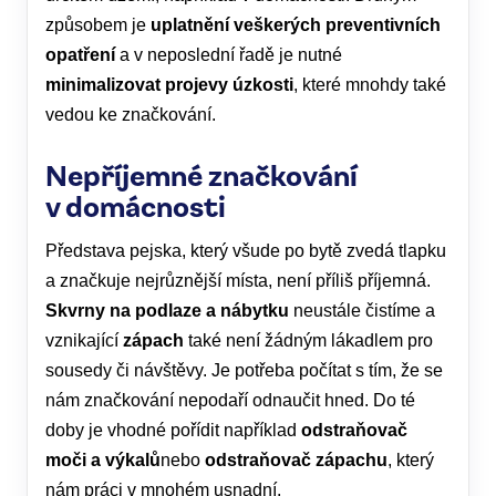
způsobem je
uplatnění veškerých preventivních
opatření
a v neposlední řadě je nutné
minimalizovat projevy úzkosti
, které mnohdy také
vedou ke značkování.
Nepříjemné značkování
v domácnosti
Představa pejska, který všude po bytě zvedá tlapku
a značkuje nejrůznější místa, není příliš příjemná.
Skvrny na podlaze a nábytku
neustále čistíme a
vznikající
zápach
také není žádným lákadlem pro
sousedy či návštěvy. Je potřeba počítat s tím, že se
nám značkování nepodaří odnaučit hned. Do té
doby je vhodné pořídit například
odstraňovač
moči a výkalů
nebo
odstraňovač zápachu
, který
nám práci v mnohém usnadní.