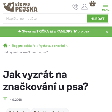
Přejít
NÁKUPNÍ
na
KOŠÍK
obsah
HLEDAT
🔥 Sleva na TRIČKA 🎒 a PAMLSKY 🦮 pro psa
Domů
Blog pro pejskaře
Výchova a chování
Jak vyzrát na značkování u psa?
Jak vyzrát na
značkování u psa?
4.9.2018