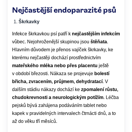
Nejčastější endoparazité psů
Škrkavky
Infekce škrkavkou psí patří k
nejčastějším infekcím
vůbec. Nejohroženější skupinou jsou
štěňata
.
Hlavním důvodem je přenos vajíček škrkavky, ke
kterému nejčastěji dochází prostřednictvím
mateřského mléka nebo přes placentu
ještě
v období březosti. Nákaza se projevuje
bolestí
břicha, zvracením, průjmem, dehydratací
. V
dalším stádiu nákazy dochází ke
zpomalení růstu,
chudokrevnosti a neurologickým potížím
. Léčba
pejsků bývá zahájena podáváním tablet nebo
kapek v pravidelných intervalech čtrnácti dnů, a to
až do věku tří měsíců.