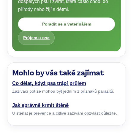
dospělých psů i zvířat, která často chodí do
přírody nebo žijí s dětmi.
Poradit se s veterinářem
Průjem u psa
Mohlo by vás také zajímat
Co dělat, když psa trápí průjem
Zažívací potíže mohou být jedním z příznaků parazitů.
Jak správně krmit štěně
U štěňat je prevence a citlivé zažívání obzvlášť důležité.