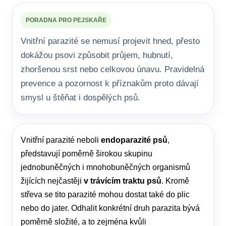
PORADNA PRO PEJSKAŘE
Vnitřní parazité se nemusí projevit hned, přesto
dokážou psovi způsobit průjem, hubnutí,
zhoršenou srst nebo celkovou únavu. Pravidelná
prevence a pozornost k příznakům proto dávají
smysl u štěňat i dospělých psů.
Vnitřní parazité neboli
endoparazité psů
,
představují poměrně širokou skupinu
jednobuněčných i mnohobuněčných organismů
žijících nejčastěji
v trávícím traktu psů
. Kromě
střeva se tito parazité mohou dostat také do plic
nebo do jater. Odhalit konkrétní druh parazita bývá
poměrně složité, a to zejména kvůli