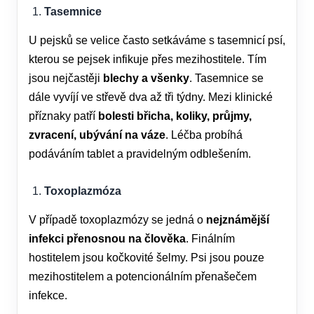
Tasemnice
U pejsků se velice často setkáváme s tasemnicí psí,
kterou se pejsek infikuje přes mezihostitele. Tím
jsou nejčastěji
blechy a všenky
. Tasemnice se
dále vyvíjí ve střevě dva až tři týdny. Mezi klinické
příznaky patří
bolesti břicha, koliky, průjmy,
zvracení, ubývání na váze
. Léčba probíhá
podáváním tablet a pravidelným odblešením.
Toxoplazmóza
V případě toxoplazmózy se jedná o
nejznámější
infekci přenosnou na člověka
. Finálním
hostitelem jsou kočkovité šelmy. Psi jsou pouze
mezihostitelem a potencionálním přenašečem
infekce.