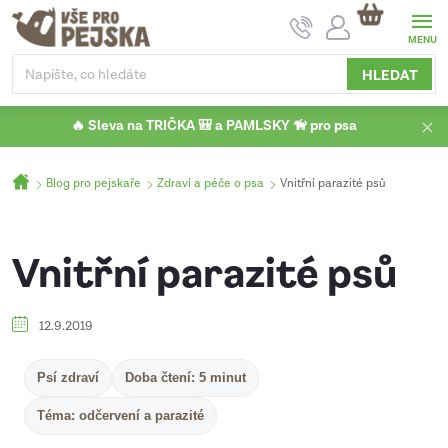
Přejít
NÁKUPNÍ
na
KOŠÍK
obsah
HLEDAT
🔥 Sleva na TRIČKA 🎒 a PAMLSKY 🦮 pro psa
Domů
Blog pro pejskaře
Zdraví a péče o psa
Vnitřní parazité psů
Vnitřní parazité psů
12.9.2019
Psí zdraví
Doba čtení: 5 minut
Téma: odčervení a parazité