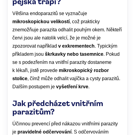
pejska trápí?
Většina endoparazitů se vyznačuje
mikroskopickou velikostí
, což prakticky
znemožňuje parazita odhalit pouhým okem. Někteří
červi jsou ale natolik velcí, že je možné je
zpozorovat například
v exkrementech
. Typickým
příkladem jsou
škrkavky nebo tasemnice
. Pokud
se s podezřením na vnitřní parazity dostaneme
k lékaři, jistě provede
mikroskopický rozbor
stolice
, čímž může odhalit vajíčka a cysty parazitů.
Dalším postupem je
vyšetření krve
.
Jak předcházet vnitřním
parazitům?
Účinnou prevencí před nákazou vnitřními parazity
je
pravidelné odčervování
. S odčervováním