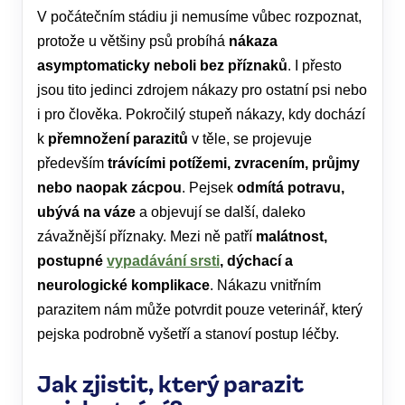
V počátečním stádiu ji nemusíme vůbec rozpoznat,
protože u většiny psů probíhá
nákaza
asymptomaticky neboli bez příznaků
. I přesto
jsou tito jedinci zdrojem nákazy pro ostatní psi nebo
i pro člověka. Pokročilý stupeň nákazy, kdy dochází
k
přemnožení parazitů
v těle, se projevuje
především
trávícími potížemi, zvracením, průjmy
nebo naopak zácpou
. Pejsek
odmítá potravu,
ubývá na váze
a objevují se další, daleko
závažnější příznaky. Mezi ně patří
malátnost,
postupné
vypadávání srsti
, dýchací a
neurologické komplikace
. Nákazu vnitřním
parazitem nám může potvrdit pouze veterinář, který
pejska podrobně vyšetří a stanoví postup léčby.
Jak zjistit, který parazit