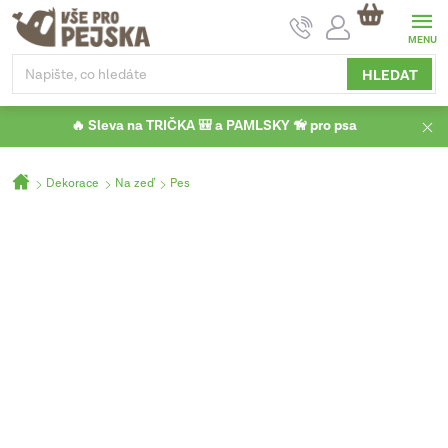
Přejít
NÁKUPNÍ
na
KOŠÍK
obsah
HLEDAT
🔥 Sleva na TRIČKA 🎒 a PAMLSKY 🦮 pro psa
Domů
Dekorace
Na zeď
Pes